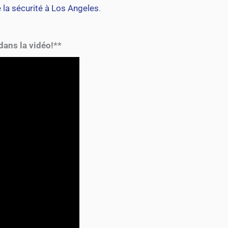
 la sécurité à Los Angeles
.
dans la vidéo!**