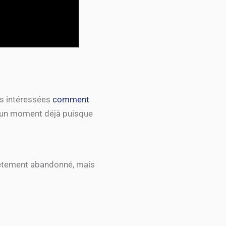
es intéressées
comment
 un moment déjà puisque
lètement abandonné, mais