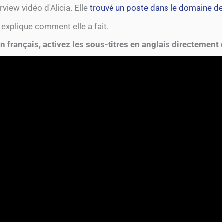
rview vidéo d'Alicia. Elle
trouvé un poste dans le domaine de
 explique comment elle a fait.
en français, activez les sous-titres en anglais directement 