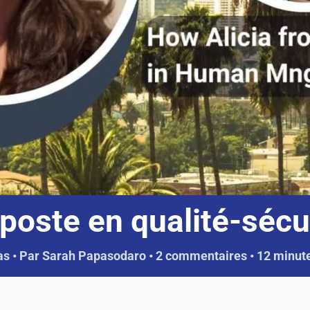
 poste en qualité-séc
as
• Par
Sarah Papasodaro
•
2 commentaires
•
12 minute