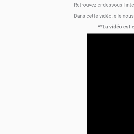
Retrouvez ci-dessous l'inte
Dans cette vidéo, elle nous
**La vidéo est 