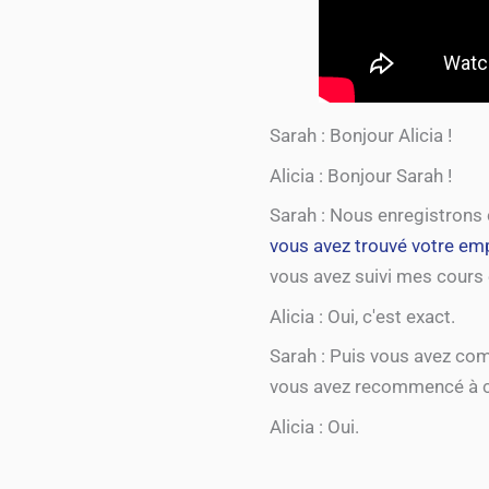
Sarah : Bonjour Alicia !
Alicia : Bonjour Sarah !
Sarah : Nous enregistrons 
vous avez trouvé votre emp
vous avez suivi mes cours e
Alicia : Oui, c'est exact.
Sarah : Puis vous avez co
vous avez recommencé à c
Alicia : Oui.