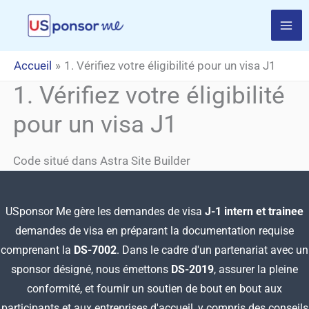
Aller
au
contenu
Accueil
1. Vérifiez votre éligibilité pour un visa J1
1. Vérifiez votre éligibilité
pour un visa J1
Code situé dans Astra Site Builder
USponsor Me gère les demandes de visa
J-1 intern et trainee
demandes de visa en préparant
la documentation requise
comprenant la
DS-7002
. Dans le cadre d'un partenariat avec un
sponsor désigné, nous émettons
DS-2019
, assurer la pleine
conformité, et fournir un soutien de bout en bout aux
participants et aux entreprises d'accueil, y compris des conseils