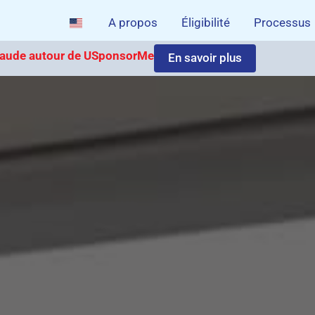
A propos
Éligibilité
Processus
 fraude autour de USponsorMe
En savoir plus