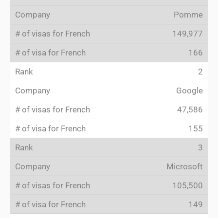
Pomme
149,977
166
2
Google
47,586
155
3
Microsoft
105,500
149