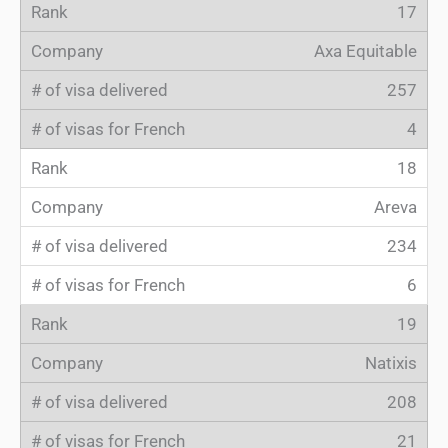
17
Axa Equitable
257
4
18
Areva
234
6
19
Natixis
208
21