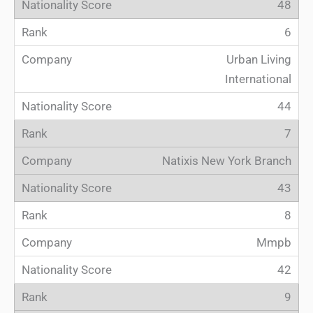
48
6
Urban Living
International
44
7
Natixis New York Branch
43
8
Mmpb
42
9