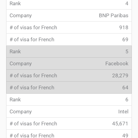
4
BNP Paribas
918
69
5
Facebook
28,279
64
6
Intel
45,671
49