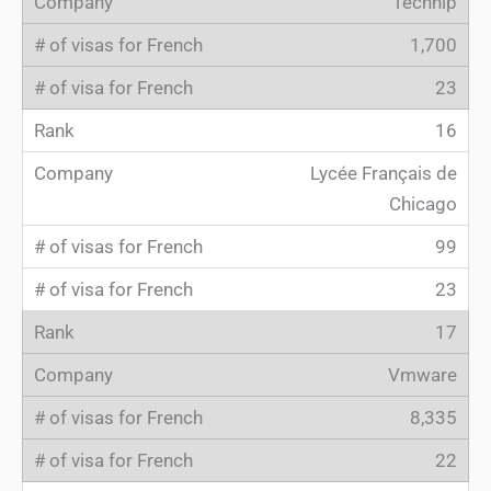
Technip
1,700
23
16
Lycée Français de
Chicago
99
23
17
Vmware
8,335
22