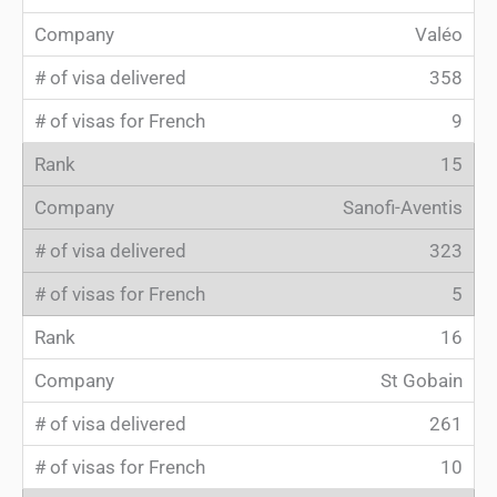
Valéo
358
9
15
Sanofi-Aventis
323
5
16
St Gobain
261
10