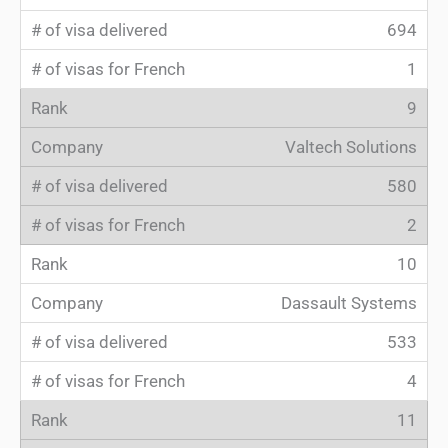
694
1
9
Valtech Solutions
580
2
10
Dassault Systems
533
4
11