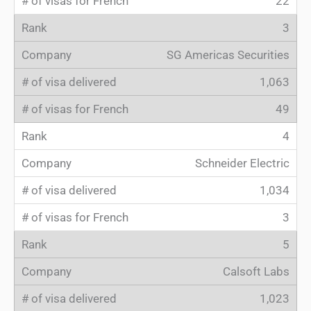
22
3
SG Americas Securities
1,063
49
4
Schneider Electric
1,034
3
5
Calsoft Labs
1,023