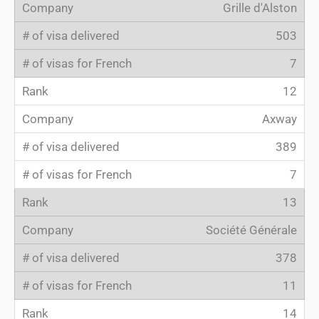
Grille d'Alston
503
7
12
Axway
389
7
13
Société Générale
378
11
14