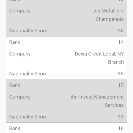
Les Metalliers
Champenois
36
14
Dexia Credit Local, NY
Branch
35
15
Bar Invest Management
Services
33
16