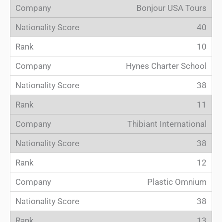
Bonjour USA Tours
40
10
Hynes Charter School
38
11
Thibiant International
38
12
Plastic Omnium
38
13