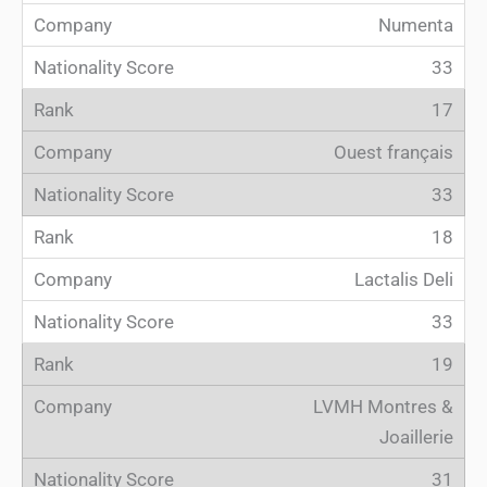
Numenta
33
17
Ouest français
33
18
Lactalis Deli
33
19
LVMH Montres &
Joaillerie
31