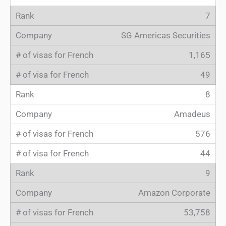
7
SG Americas Securities
1,165
49
8
Amadeus
576
44
9
Amazon Corporate
53,758