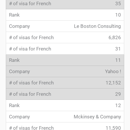
35
10
Le Boston Consulting
6,826
31
11
Yahoo !
12,152
29
12
Mckinsey & Company
11,590