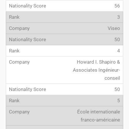
56
3
Viseo
50
4
Howard I. Shapiro &
Associates Ingénieur-
conseil
50
5
École internationale
franco-américaine