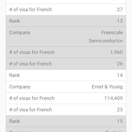
27
13
Freescale
Semiconductor
1,960
26
14
Ernst & Young
114,409
23
15