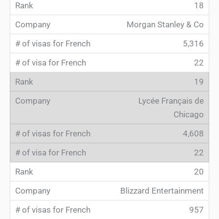
18
Morgan Stanley & Co
5,316
22
19
Lycée Français de
Chicago
4,608
22
20
Blizzard Entertainment
957